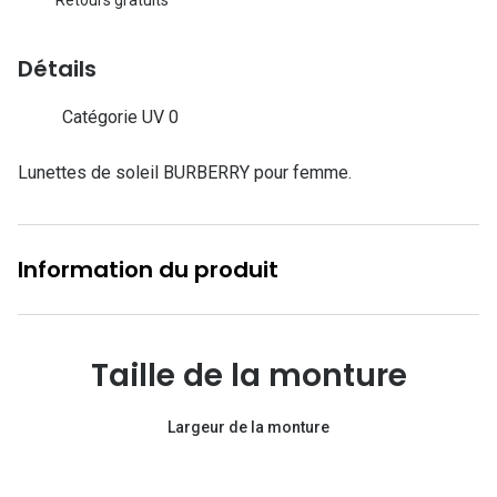
Lunettes d
Marque
Détails
Ray-Ban
Catégorie UV 0
Tory burch
Lunettes de soleil BURBERRY pour femme.
Coach
Unofficial
Information du produit
DbyD
Armani Ex
Taille de la monture
Polo Ralp
Michael k
Largeur de la monture
Toutes le