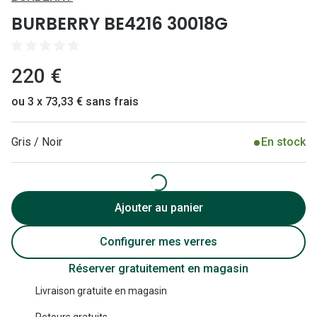
Lunettes 
BURBERRY BE4216 30018G
Lunettes 
Lunettes
220 €
Lunettes a
ou 3 x 73,33 € sans frais
Lunettes d
Gris / Noir
En stock
Lunettes d
Formes
Lunettes 
Ajouter au panier
Lunettes 
Configurer mes verres
Lunettes 
Réserver gratuitement en magasin
Lunettes 
Livraison gratuite en magasin
Retours gratuits