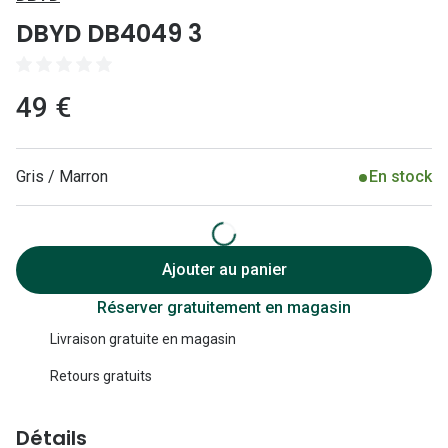
Lunettes 
DBYD DB4049 3
Lunettes 
Lunettes
49 €
Lunettes a
Lunettes d
Gris / Marron
En stock
Lunettes d
Formes
Ajouter au panier
Lunettes 
Réserver gratuitement en magasin
Lunettes 
Livraison gratuite en magasin
Lunettes 
Retours gratuits
Lunettes 
Détails