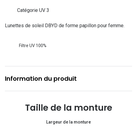
Lunettes d
Catégorie UV 3
Marque
Lunettes de soleil DBYD de forme papillon pour femme.
Ray-Ban
Tory burch
Filtre UV 100%
Coach
Unofficial
Information du produit
DbyD
Armani Ex
Polo Ralp
Taille de la monture
Michael k
Largeur de la monture
Toutes le