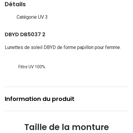
Lunettes d
Détails
Marque
Catégorie UV 3
Ray-Ban
DBYD DB5037 2
Tory burch
Lunettes de soleil DBYD de forme papillon pour femme.
Coach
Unofficial
Filtre UV 100%
DbyD
Armani Ex
Information du produit
Polo Ralp
Michael k
Toutes le
Taille de la monture