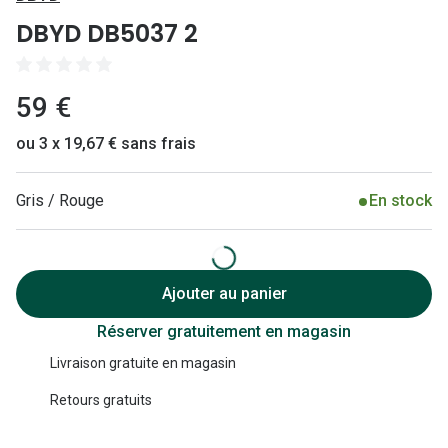
Lunettes 
DBYD DB5037 2
Lunettes 
Lunettes
59 €
Lunettes a
ou 3 x 19,67 € sans frais
Lunettes d
Gris / Rouge
En stock
Lunettes d
Formes
Lunettes 
Ajouter au panier
Réserver gratuitement en magasin
Lunettes 
Livraison gratuite en magasin
Lunettes 
Retours gratuits
Lunettes 