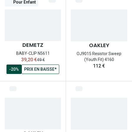
Pour Enfant
DEMETZ
OAKLEY
BABY-CLIP N5611
OJ9015 Resistor Sweep
maintenant:
39,20 €
(Youth Fit) 4160
ancien prix:
49 €
112 €
-20%
PRIX EN BAISSE*