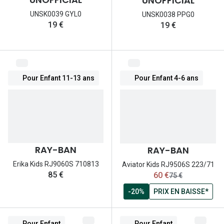
UNOFFICIAL
Nos con
UNSK0039 GYL0
UNSK0038 PPG0
19 €
19 €
Comprend
Comment c
Comment e
Pour Enfant 11-13 ans
Pour Enfant 4-6 ans
La santé v
Tous nos 
Nos acc
RAY-BAN
RAY-BAN
Accessoir
Erika Kids RJ9060S 710813
Aviator Kids RJ9506S 223/71
maintenant:
85 €
60 €
ancien prix:
75 €
Accessoir
-20%
PRIX EN BAISSE*
Tous nos 
Pour Enfant
Pour Enfant