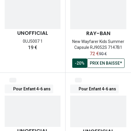
Lunettes d
Marque
Ray-Ban
UNOFFICIAL
RAY-BAN
Tory burch
0UJ5007 1
New Wayfarer Kids Summer
19 €
Capsule RJ9052S 7147B1
Coach
maintenant:
72 €
ancien prix:
90 €
Unofficial
-20%
PRIX EN BAISSE*
DbyD
Armani Ex
Pour Enfant 4-6 ans
Pour Enfant 4-6 ans
Polo Ralp
Michael k
Toutes le
UNOFFICIAL