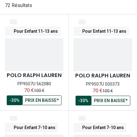
Lunettes 
72 Résultats
Lunettes 
Lunettes
Pour Enfant 11-13 ans
Pour Enfant 11-13 ans
Lunettes a
Lunettes d
Lunettes d
POLO RALPH LAUREN
POLO RALPH LAUREN
Formes
PP9507U 562080
PP9507U 500373
Lunettes 
maintenant:
maintenant:
70 €
70 €
ancien prix:
ancien prix:
100 €
100 €
-30%
PRIX EN BAISSE*
-30%
PRIX EN BAISSE*
Lunettes 
Lunettes 
Lunettes 
Pour Enfant 7-10 ans
Pour Enfant 7-10 ans