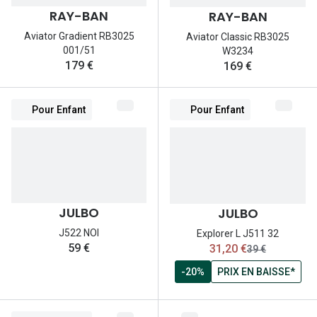
RAY-BAN
RAY-BAN
Aviator Gradient RB3025
Aviator Classic RB3025
001/51
W3234
179 €
169 €
Pour Enfant
Pour Enfant
JULBO
JULBO
J522 NOI
Explorer L J511 32
maintenant:
59 €
31,20 €
ancien prix:
39 €
-20%
PRIX EN BAISSE*