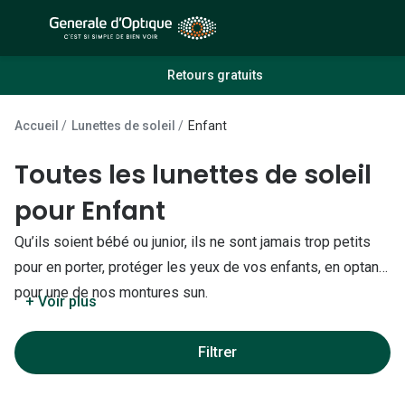
Passer
au
contenu
À la Une
Lunettes de soleil
Retours gratuits
principal
Sélection -50%
Outlet : J
Accueil
Lunettes de soleil
Enfant
Sélection -30%
Innovation
Toutes les lunettes de soleil
Sélection -20%
Lunettes d
pour Enfant
Lunettes de vue
Examen de
Qu’ils soient bébé ou junior, ils ne sont jamais trop petits
Sélection -50%
Loi 100% 
pour en porter, protéger les yeux de vos enfants, en optant
Sélection -30%
pour une de nos montures sun.
Onesight :
+ Voir plus
Sélection -20%
Toutes le
Filtrer
Lunettes 