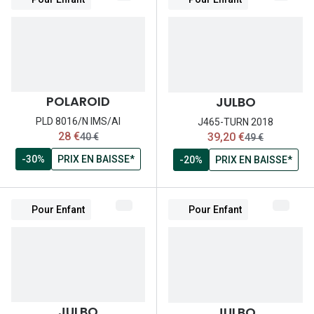
POLAROID
JULBO
PLD 8016/N IMS/AI
J465-TURN 2018
maintenant:
maintenant:
28 €
39,20 €
ancien prix:
ancien prix:
40 €
49 €
-30%
PRIX EN BAISSE*
-20%
PRIX EN BAISSE*
Pour Enfant
Pour Enfant
JULBO
JULBO