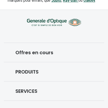
marques pour enfant, que
Jublo
,
Ray-ban
ou
Oakley
.
Offres en cours
Conditions des offres en cours
PRODUITS
Forfaits optiques
Lunettes de vue
SERVICES
Lunettes de soleil
Prise de rendez-vous
Lunettes IA