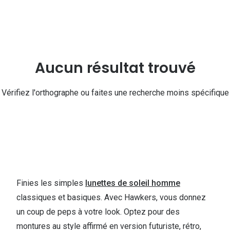
Lunettes 
Lunettes 
Lunettes
Lunettes a
Aucun résultat trouvé
Lunettes d
Vérifiez l'orthographe ou faites une recherche moins spécifique
Lunettes d
Formes
Lunettes 
Lunettes 
Finies les simples
lunettes de soleil homme
Lunettes 
classiques et basiques. Avec Hawkers, vous donnez
un coup de peps à votre look. Optez pour des
Lunettes 
montures au style affirmé en version futuriste, rétro,