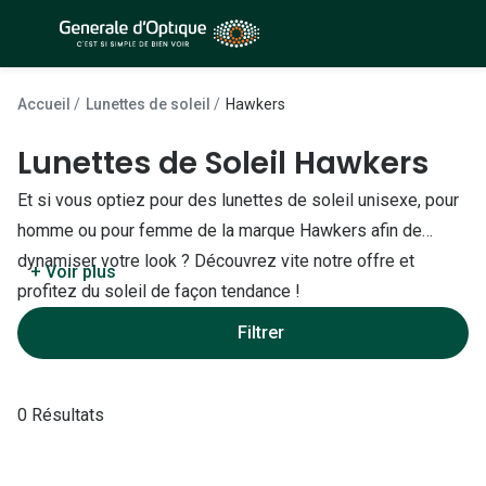
Passer
au
contenu
À la Une
Lunettes de soleil
principal
Accueil
Lunettes de soleil
Hawkers
Sélection -50%
Outlet : J
Lunettes de Soleil Hawkers
Sélection -30%
Innovation
Et si vous optiez pour des lunettes de soleil unisexe, pour
Sélection -20%
Lunettes d
homme ou pour femme de la marque Hawkers afin de
dynamiser votre look ? Découvrez vite notre offre et
Lunettes de vue
Examen de
+ Voir plus
profitez du soleil de façon tendance !
Sélection -50%
Loi 100% 
Filtrer
Sélection -30%
Onesight :
Sélection -20%
Toutes le
0 Résultats
Lunettes 