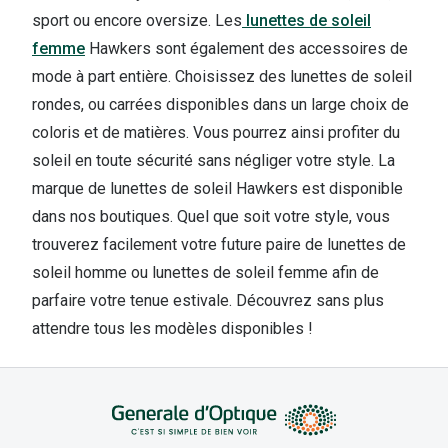
Lunettes d
sport ou encore oversize. Les
lunettes de soleil
femme
Hawkers sont également des accessoires de
Marque
mode à part entière. Choisissez des lunettes de soleil
Ray-Ban
rondes, ou carrées disponibles dans un large choix de
coloris et de matières. Vous pourrez ainsi profiter du
Tory burch
soleil en toute sécurité sans négliger votre style. La
Coach
marque de lunettes de soleil Hawkers est disponible
dans nos boutiques. Quel que soit votre style, vous
Unofficial
trouverez facilement votre future paire de lunettes de
DbyD
soleil homme ou lunettes de soleil femme afin de
Armani Ex
parfaire votre tenue estivale. Découvrez sans plus
attendre tous les modèles disponibles !
Polo Ralp
Michael k
Toutes le