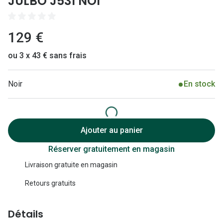
JULBO J531 NOI
Lunettes 
Lunettes 
129 €
Lunettes
ou 3 x 43 € sans frais
Lunettes a
Lunettes d
Noir
En stock
Lunettes d
Formes
Ajouter au panier
Lunettes 
Réserver gratuitement en magasin
Lunettes 
Livraison gratuite en magasin
Retours gratuits
Lunettes 
Lunettes 
Détails