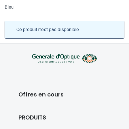
Lunettes 
Bleu
Lunettes 
Lunettes
Ce produit n'est pas disponible
Lunettes a
Lunettes d
Lunettes d
Formes
Lunettes 
Offres en cours
Lunettes 
Lunettes 
Conditions des offres en cours
PRODUITS
Lunettes 
Forfaits optiques