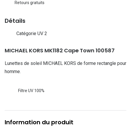
Lunettes d
Retours gratuits
Marque
Détails
Ray-Ban
Catégorie UV 2
Tory burch
MICHAEL KORS MK1182 Cape Town 100587
Coach
Unofficial
Lunettes de soleil MICHAEL KORS de forme rectangle pour
homme.
DbyD
Armani Ex
Filtre UV 100%
Polo Ralp
Michael k
Information du produit
Toutes le