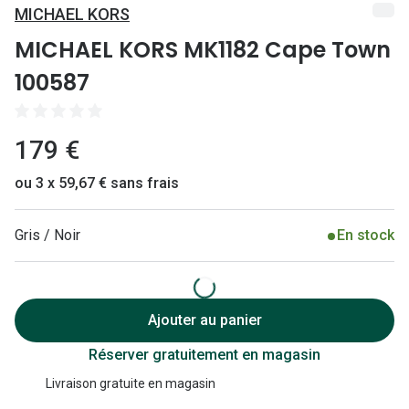
Lunettes 
MICHAEL KORS
Lunettes 
MICHAEL KORS MK1182 Cape Town
100587
Lunettes
Lunettes a
179 €
Lunettes d
ou 3 x 59,67 € sans frais
Lunettes d
Formes
Gris / Noir
En stock
Lunettes 
Lunettes 
Ajouter au panier
Lunettes 
Réserver gratuitement en magasin
Lunettes 
Livraison gratuite en magasin