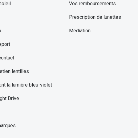
oleil
Vos remboursements
Prescription de lunettes
o
Médiation
sport
contact
etien lentilles
ant la lumière bleu-violet
ght Drive
marques