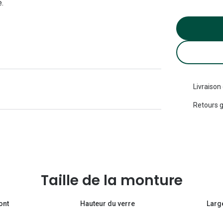
.
Michael kors
Toutes les marques
panthos
Entretenir mes lentilles
Toutes les marques
ilotes
Livraison
Retours g
Taille de la monture
ont
Hauteur du verre
Larg