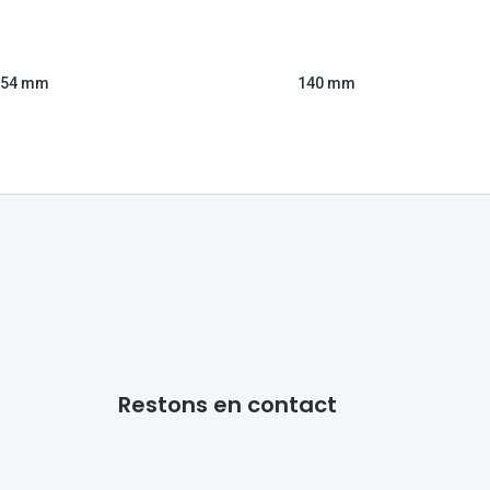
54 mm
140 mm
Restons en contact