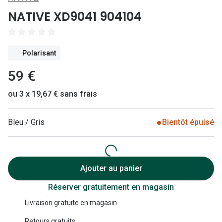
Lunettes 
NATIVE XD9041 904104
Lunettes 
Lunettes
Polarisant
Lunettes a
59 €
Lunettes d
ou 3 x 19,67 € sans frais
Lunettes d
Bleu / Gris
Bientôt épuisé
Formes
Lunettes 
Lunettes 
Ajouter au panier
Lunettes 
Réserver gratuitement en magasin
Livraison gratuite en magasin
Lunettes 
Retours gratuits