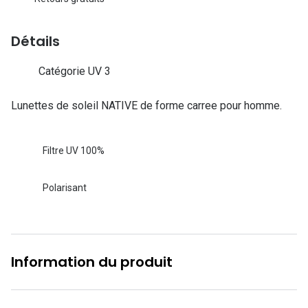
Lunettes d
Marque
Détails
Ray-Ban
Catégorie UV 3
Tory burch
Lunettes de soleil NATIVE de forme carree pour homme.
Coach
Unofficial
Filtre UV 100%
DbyD
Polarisant
Armani Ex
Polo Ralp
Michael k
Information du produit
Toutes le