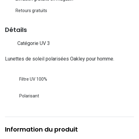
Lunettes d
Retours gratuits
Marque
Détails
Ray-Ban
Tory burch
Catégorie UV 3
Coach
Lunettes de soleil polarisées Oakley pour homme.
Unofficial
Filtre UV 100%
DbyD
Armani Ex
Polarisant
Polo Ralp
Michael k
Information du produit
Toutes le