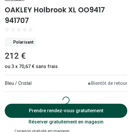
Lunettes 
OAKLEY Holbrook XL OO9417
Lunettes 
941707
Lunettes
Lunettes a
Polarisant
Lunettes d
212 €
Lunettes d
ou 3 x 70,67 € sans frais
Formes
Bleu / Cristal
Bientôt de retour
Lunettes 
Lunettes 
Lunettes 
Prendre rendez-vous gratuitement
Lunettes 
Réserver gratuitement en magasin
Livraison gratuite en magasin