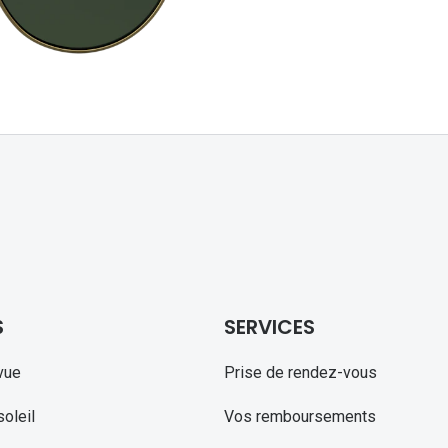
Michael kors
Toutes les marques
panthos
Entretenir mes lentilles
Toutes les marques
ilotes
S
SERVICES
vue
Prise de rendez-vous
oleil
Vos remboursements