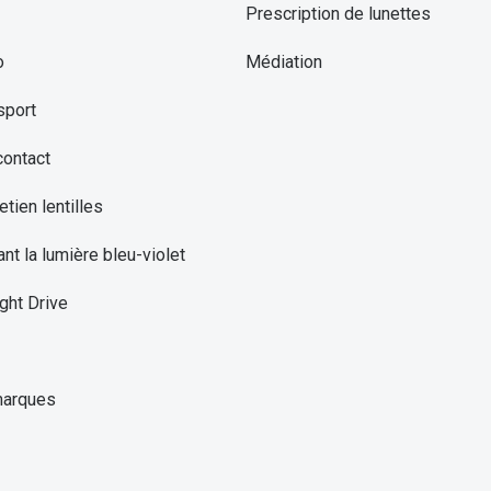
Prescription de lunettes
o
Médiation
sport
contact
etien lentilles
ant la lumière bleu-violet
ght Drive
marques