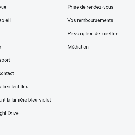
vue
Prise de rendez-vous
oleil
Vos remboursements
Prescription de lunettes
o
Médiation
sport
contact
etien lentilles
ant la lumière bleu-violet
ght Drive