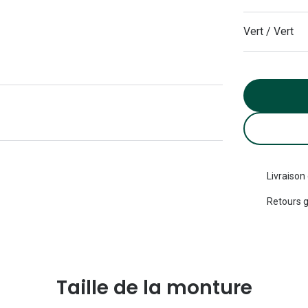
Michael kors
Toutes les marques
panthos
Entretenir mes lentilles
Vert / Vert
Toutes les marques
ilotes
Livraison
Retours g
Taille de la monture