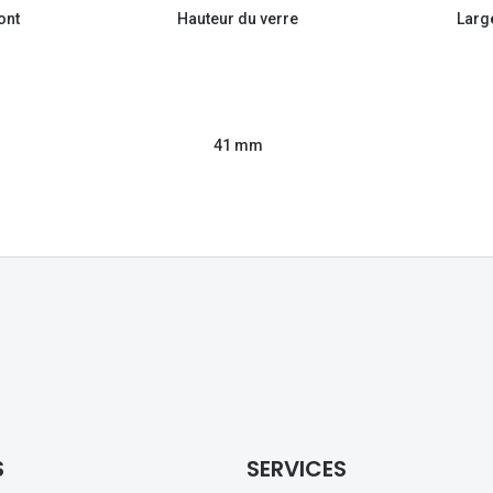
ont
Hauteur du verre
Larg
41 mm
S
SERVICES