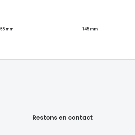
55 mm
145 mm
Restons en contact