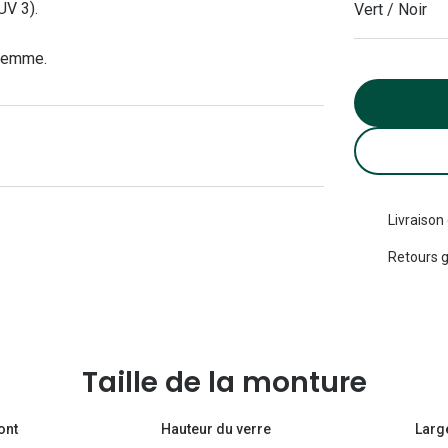
UV 3).
Vert / Noir
Michael kors
Toutes les marques
panthos
Entretenir mes lentilles
Toutes les marques
 femme.
ilotes
Livraison
Retours g
Taille de la monture
ont
Hauteur du verre
Larg