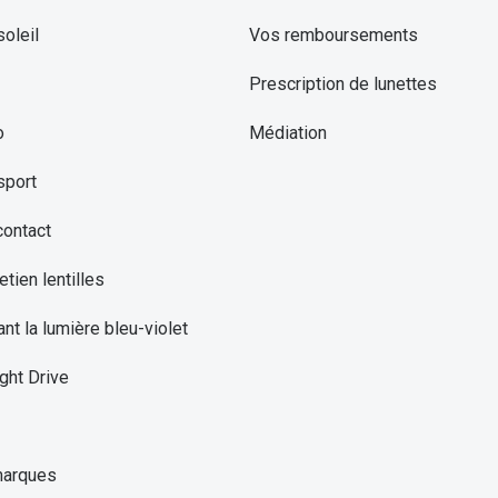
oleil
Vos remboursements
Prescription de lunettes
o
Médiation
sport
contact
etien lentilles
ant la lumière bleu-violet
ght Drive
marques