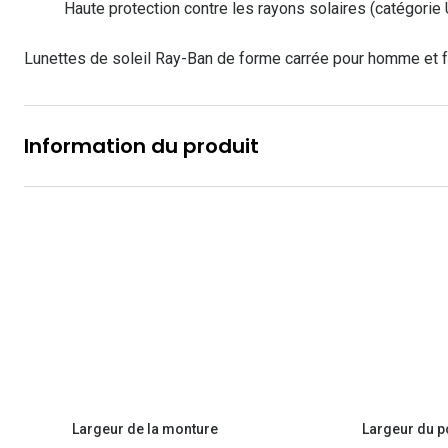
Les lentilles sphériques
Haute protection contre les rayons solaires (catégorie 
Lunettes de vue homme
Lunettes de soleil homme
Verres polarisants
Lunettes de vue 
Clariti
Les lentilles toriques
Lunettes de soleil Ray-Ban de forme carrée pour homme et
Lunettes de vue femme
Lunettes de soleil femme
Découvrir tous nos conseils
Lunettes de vue p
Air Optix
Lunettes de vue enfant
Lunettes de soleil enfant
Biotrue
Information du produit
Largeur de la monture
Largeur du p