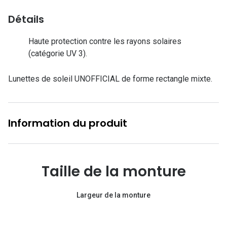
Lunettes d
Détails
Marque
Haute protection contre les rayons solaires
Ray-Ban
(catégorie UV 3).
Tory burch
Lunettes de soleil UNOFFICIAL de forme rectangle mixte.
Coach
Unofficial
Information du produit
DbyD
Armani Ex
Taille de la monture
Polo Ralp
Michael k
Largeur de la monture
Toutes le