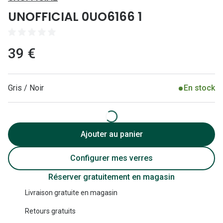
Lunettes 
UNOFFICIAL 0UO6166 1
Lunettes 
Lunettes
39 €
Lunettes a
Lunettes d
Gris / Noir
En stock
Lunettes d
Formes
Ajouter au panier
Lunettes 
Configurer mes verres
Lunettes 
Réserver gratuitement en magasin
Lunettes 
Livraison gratuite en magasin
Lunettes 
Retours gratuits