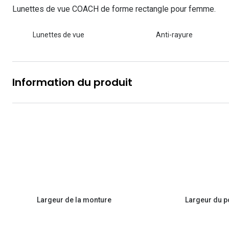
Les lentilles sphériques
Lunettes de vue COACH de forme rectangle pour femme.
Lunettes de vue homme
Lunettes de soleil homme
Verres polarisants
Lunettes de vue 
Clariti
Les lentilles toriques
Lunettes de vue
Anti-rayure
Lunettes de vue femme
Lunettes de soleil femme
Découvrir tous nos conseils
Lunettes de vue p
Air Optix
Lunettes de vue enfant
Lunettes de soleil enfant
Biotrue
Information du produit
Largeur de la monture
Largeur du p