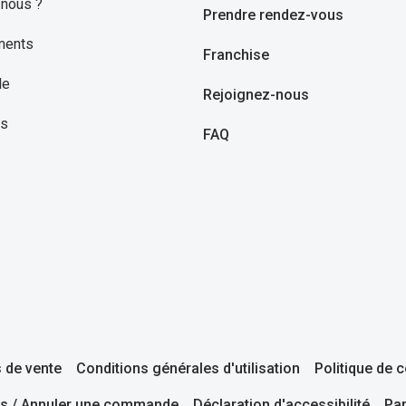
nous ?
Prendre rendez-vous
ments
Franchise
le
Rejoignez-nous
ns
FAQ
 de vente
Conditions générales d'utilisation
Politique de c
s / Annuler une commande
Déclaration d'accessibilité
Pa