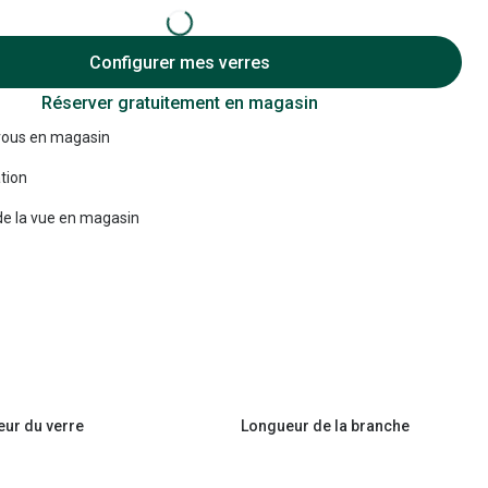
Accessoires audition
Configurer mes verres
Tous nos accessoires
Réserver gratuitement en magasin
ous en magasin
tion
e la vue en magasin
eur du verre
Longueur de la branche