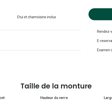
Michael kors
Toutes les marques
panthos
Entretenir mes lentilles
Toutes les marques
Etui et chamoisine inclus
ilotes
Rendez-v
E-reserva
Examen d
Taille de la monture
ont
Hauteur du verre
Larg