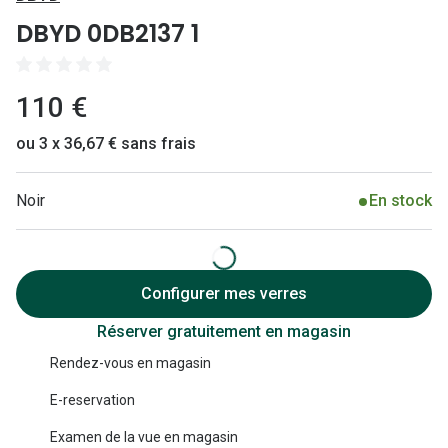
Lunettes 
DBYD 0DB2137 1
Lunettes 
Lunettes
110 €
Lunettes a
ou 3 x 36,67 € sans frais
Lunettes d
Noir
En stock
Lunettes d
Formes
Lunettes 
Configurer mes verres
Réserver gratuitement en magasin
Lunettes 
Rendez-vous en magasin
Lunettes 
E-reservation
Lunettes 
Examen de la vue en magasin