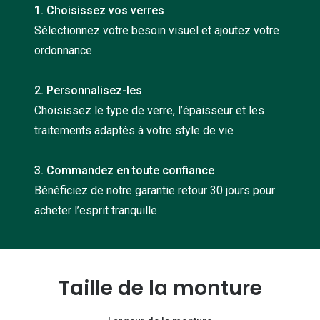
1. Choisissez vos verres
Nos con
Sélectionnez votre besoin visuel et ajoutez votre
Comprend
ordonnance
Comment c
2. Personnalisez-les
Comment e
Choisissez le type de verre, l’épaisseur et les
La santé v
traitements adaptés à votre style de vie
Tous nos 
3. Commandez en toute confiance
Bénéficiez de notre garantie retour 30 jours pour
Nos acc
acheter l’esprit tranquille
Accessoir
Accessoir
Tous nos 
Taille de la monture