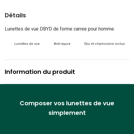
Lunettes d
Détails
Marque
Ray-Ban
Lunettes de vue DBYD de forme carree pour homme.
Tory burch
Lunettes de vue
Anti-rayure
Etui et chamoisine inclus
Coach
Unofficial
Information du produit
DbyD
Armani Ex
Polo Ralp
Composer vos lunettes de vue
simplement
Michael k
Toutes le