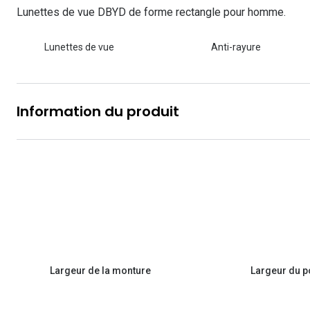
Les lentilles sphériques
Lunettes de vue DBYD de forme rectangle pour homme.
Lunettes de vue homme
Lunettes de soleil homme
Verres polarisants
Lunettes de vue 
Clariti
Les lentilles toriques
Lunettes de vue
Anti-rayure
Lunettes de vue femme
Lunettes de soleil femme
Découvrir tous nos conseils
Lunettes de vue p
Air Optix
Lunettes de vue enfant
Lunettes de soleil enfant
Biotrue
Information du produit
Largeur de la monture
Largeur du p