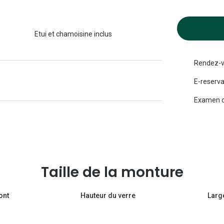
Michael kors
Toutes les marques
panthos
Entretenir mes lentilles
Toutes les marques
Etui et chamoisine inclus
ilotes
Rendez-v
E-reserva
Examen d
Taille de la monture
ont
Hauteur du verre
Larg