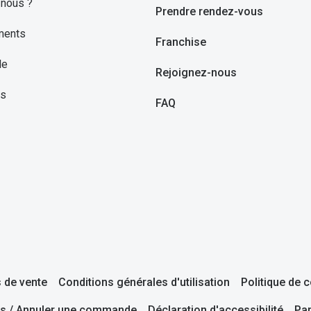
nous ?
Prendre rendez-vous
ments
Franchise
le
Rejoignez-nous
ns
FAQ
 de vente
Conditions générales d'utilisation
Politique de c
s / Annuler une commande
Déclaration d'accessibilité
Pa