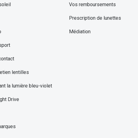
oleil
Vos remboursements
Prescription de lunettes
o
Médiation
sport
contact
etien lentilles
ant la lumière bleu-violet
ght Drive
marques