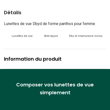
Lunettes d
Détails
Marque
Ray-Ban
Lunettes de vue Dbyd de forme panthos pour femme.
Tory burch
Lunettes de vue
Anti-rayure
Etui et chamoisine inclus
Coach
Unofficial
Information du produit
DbyD
Armani Ex
Polo Ralp
Composer vos lunettes de vue
simplement
Michael k
Toutes le