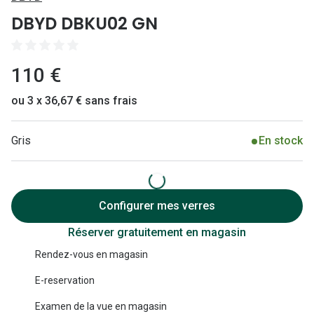
Lunettes 
DBYD DBKU02 GN
Lunettes 
Lunettes
110 €
Lunettes a
ou 3 x 36,67 € sans frais
Lunettes d
Gris
En stock
Lunettes d
Formes
Lunettes 
Configurer mes verres
Réserver gratuitement en magasin
Lunettes 
Rendez-vous en magasin
Lunettes 
E-reservation
Lunettes 
Examen de la vue en magasin