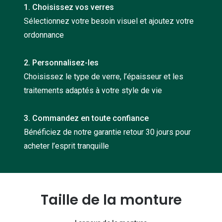
1. Choisissez vos verres
Nos con
Sélectionnez votre besoin visuel et ajoutez votre
Comprend
ordonnance
Comment c
2. Personnalisez-les
Comment e
Choisissez le type de verre, l’épaisseur et les
La santé v
traitements adaptés à votre style de vie
Tous nos 
3. Commandez en toute confiance
Bénéficiez de notre garantie retour 30 jours pour
Nos acc
acheter l’esprit tranquille
Accessoir
Accessoir
Tous nos 
Taille de la monture