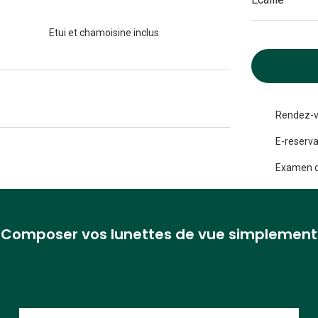
Michael kors
Toutes les marques
panthos
Entretenir mes lentilles
Etui et chamoisine inclus
Toutes les marques
ilotes
Rendez-v
E-reserva
Examen d
Composer vos lunettes de vue simplement