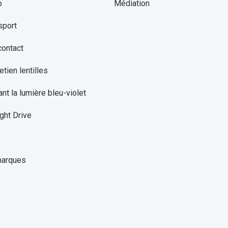
o
Médiation
sport
contact
etien lentilles
ant la lumière bleu-violet
ght Drive
marques