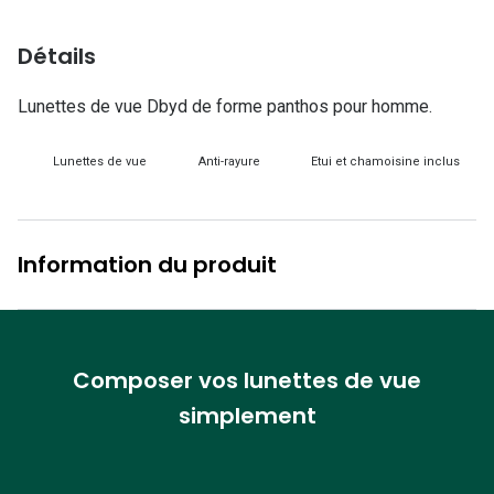
Lunettes d
Détails
Marque
Ray-Ban
Lunettes de vue Dbyd de forme panthos pour homme.
Tory burch
Lunettes de vue
Anti-rayure
Etui et chamoisine inclus
Coach
Unofficial
Information du produit
DbyD
Armani Ex
Polo Ralp
Composer vos lunettes de vue
simplement
Michael k
Toutes le