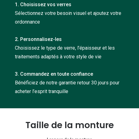
1. Choisissez vos verres
Nos con
Sélectionnez votre besoin visuel et ajoutez votre
Comprend
ordonnance
Comment c
2. Personnalisez-les
Comment e
Choisissez le type de verre, l’épaisseur et les
La santé v
traitements adaptés à votre style de vie
Tous nos 
3. Commandez en toute confiance
Bénéficiez de notre garantie retour 30 jours pour
Nos acc
acheter l’esprit tranquille
Accessoir
Accessoir
Tous nos 
Taille de la monture