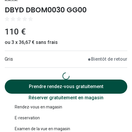
Lunettes 
DBYD DBOM0030 GG00
Lunettes 
Lunettes
110 €
Lunettes a
ou 3 x 36,67 € sans frais
Lunettes d
Gris
Bientôt de retour
Lunettes d
Formes
Lunettes 
Prendre rendez-vous gratuitement
Réserver gratuitement en magasin
Lunettes 
Rendez-vous en magasin
Lunettes 
E-reservation
Lunettes 
Examen de la vue en magasin