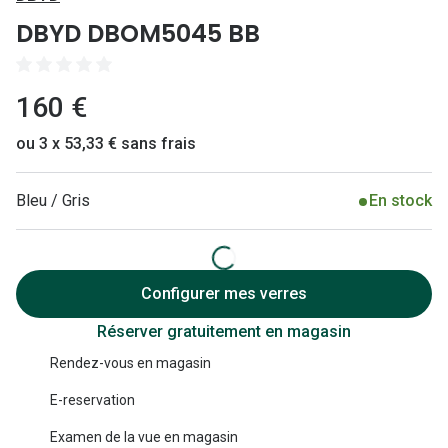
Lunettes 
DBYD DBOM5045 BB
Lunettes 
Lunettes
160 €
Lunettes a
ou 3 x 53,33 € sans frais
Lunettes d
Bleu / Gris
En stock
Lunettes d
Formes
Lunettes 
Configurer mes verres
Réserver gratuitement en magasin
Lunettes 
Rendez-vous en magasin
Lunettes 
E-reservation
Lunettes 
Examen de la vue en magasin