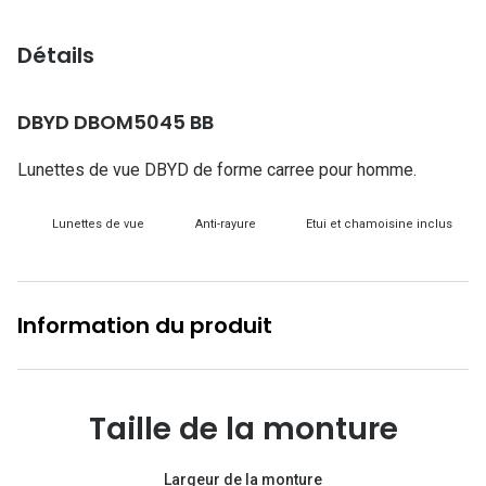
Lunettes d
Détails
Marque
Ray-Ban
DBYD DBOM5045 BB
Tory burch
Lunettes de vue DBYD de forme carree pour homme.
Coach
Lunettes de vue
Anti-rayure
Etui et chamoisine inclus
Unofficial
DbyD
Information du produit
Armani Ex
Polo Ralp
Michael k
Taille de la monture
Toutes le
Largeur de la monture