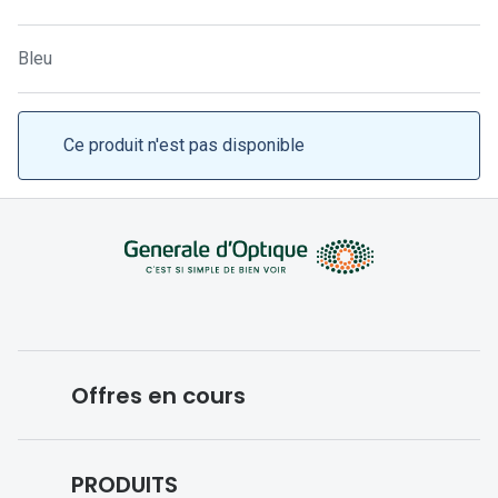
Lunettes 
Lunettes 
Bleu
Lunettes
Lunettes a
Ce produit n'est pas disponible
Lunettes d
Lunettes d
Formes
Lunettes 
Lunettes 
Offres en cours
Lunettes 
Conditions des offres en cours
Lunettes 
PRODUITS