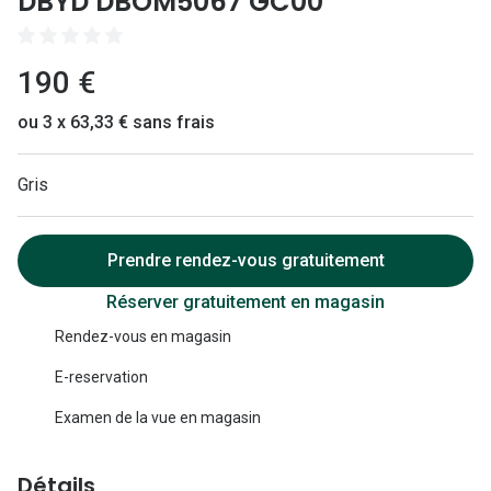
DBYD DBOM5067 GC00
Lunettes 
Lunettes 
190 €
Lunettes
ou 3 x 63,33 € sans frais
Lunettes a
Lunettes d
Gris
Lunettes d
Prendre rendez-vous gratuitement
Formes
Réserver gratuitement en magasin
Lunettes 
Rendez-vous en magasin
Lunettes 
E-reservation
Lunettes 
Examen de la vue en magasin
Lunettes 
Détails