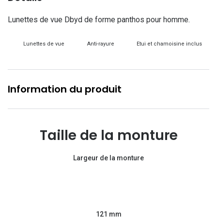
Lunettes d
Lunettes de vue Dbyd de forme panthos pour homme.
Marque
Lunettes de vue
Anti-rayure
Etui et chamoisine inclus
Ray-Ban
Tory burch
Coach
Information du produit
Unofficial
DbyD
Taille de la monture
Armani Ex
Largeur de la monture
Polo Ralp
Michael k
Toutes le
121 mm