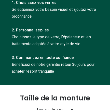
1. Choisissez vos verres
Nos con
Sélectionnez votre besoin visuel et ajoutez votre
Comprend
ordonnance
Comment c
2. Personnalisez-les
Comment e
Choisissez le type de verre, l’épaisseur et les
traitements adaptés à votre style de vie
La santé v
Tous nos 
3. Commandez en toute confiance
Bénéficiez de notre garantie retour 30 jours pour
Nos acc
acheter l’esprit tranquille
Accessoir
Accessoir
Taille de la monture
Tous nos 
Largeur de la monture