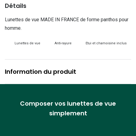
Lunettes d
Détails
Marque
Lunettes de vue MADE IN FRANCE de forme panthos pour
homme.
Ray-Ban
Tory burch
Lunettes de vue
Anti-rayure
Etui et chamoisine inclus
Coach
Unofficial
Information du produit
DbyD
Armani Ex
Polo Ralp
Composer vos lunettes de vue
simplement
Michael k
Toutes le