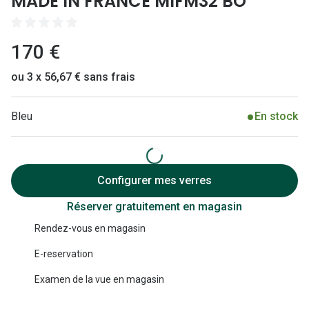
MADE IN FRANCE MIFM32 BO
Lunettes 
Lunettes 
170 €
Lunettes
ou 3 x 56,67 € sans frais
Lunettes a
Lunettes d
Bleu
En stock
Lunettes d
Formes
Configurer mes verres
Lunettes 
Réserver gratuitement en magasin
Lunettes 
Rendez-vous en magasin
E-reservation
Lunettes 
Examen de la vue en magasin
Lunettes 