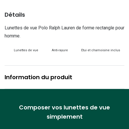
Lunettes d
Détails
Marque
Ray-Ban
Lunettes de vue Polo Ralph Lauren de forme rectangle pour
homme.
Tory burch
Coach
Lunettes de vue
Anti-rayure
Etui et chamoisine inclus
Unofficial
DbyD
Information du produit
Armani Ex
Polo Ralp
Composer vos lunettes de vue
Michael k
simplement
Toutes le