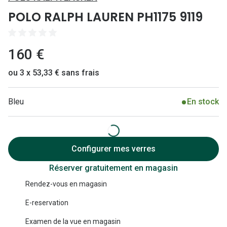
Lunettes 
POLO RALPH LAUREN PH1175 9119
Lunettes 
Lunettes
160 €
Lunettes a
ou 3 x 53,33 € sans frais
Lunettes d
Bleu
En stock
Lunettes d
Formes
Lunettes 
Configurer mes verres
Réserver gratuitement en magasin
Lunettes 
Rendez-vous en magasin
Lunettes 
E-reservation
Lunettes 
Examen de la vue en magasin