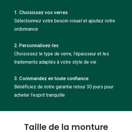
Nos con
1. Choisissez vos verres
Comprend
Sélectionnez votre besoin visuel et ajoutez votre
ordonnance
Comment c
Comment e
2. Personnalisez-les
La santé v
Choisissez le type de verre, l’épaisseur et les
traitements adaptés à votre style de vie
Tous nos 
3. Commandez en toute confiance
Nos acc
Bénéficiez de notre garantie retour 30 jours pour
Accessoir
acheter l’esprit tranquille
Accessoir
Tous nos 
Taille de la monture