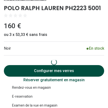
Lunettes 
POLO RALPH LAUREN PH2223 5001
Lunettes 
Lunettes
160 €
Lunettes a
ou 3 x 53,33 € sans frais
Lunettes d
Noir
En stock
Lunettes d
Formes
Lunettes 
Configurer mes verres
Réserver gratuitement en magasin
Lunettes 
Rendez-vous en magasin
Lunettes 
E-reservation
Lunettes 
Examen de la vue en magasin