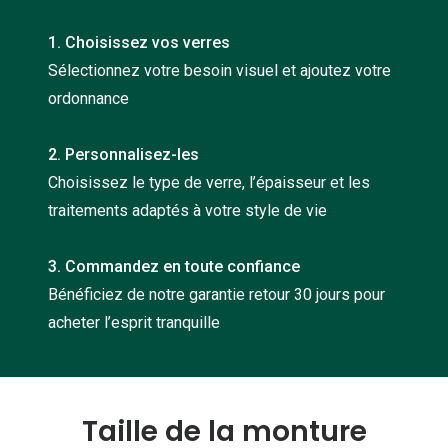
Nos con
1. Choisissez vos verres
Comprend
Sélectionnez votre besoin visuel et ajoutez votre
ordonnance
Comment c
Comment e
2. Personnalisez-les
La santé v
Choisissez le type de verre, l’épaisseur et les
traitements adaptés à votre style de vie
Tous nos 
3. Commandez en toute confiance
Nos acc
Bénéficiez de notre garantie retour 30 jours pour
Accessoir
acheter l’esprit tranquille
Accessoir
Tous nos 
Taille de la monture