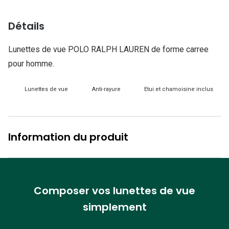
Lunettes d
Détails
Marque
Ray-Ban
Lunettes de vue POLO RALPH LAUREN de forme carree
pour homme.
Tory burch
Coach
Lunettes de vue
Anti-rayure
Etui et chamoisine inclus
Unofficial
DbyD
Information du produit
Armani Ex
Polo Ralp
Composer vos lunettes de vue
Michael k
simplement
Toutes le