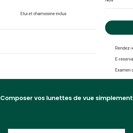
Michael kors
Toutes les marques
panthos
Entretenir mes lentilles
Etui et chamoisine inclus
Toutes les marques
ilotes
Rendez-v
E-reserva
Examen d
Composer vos lunettes de vue simplement