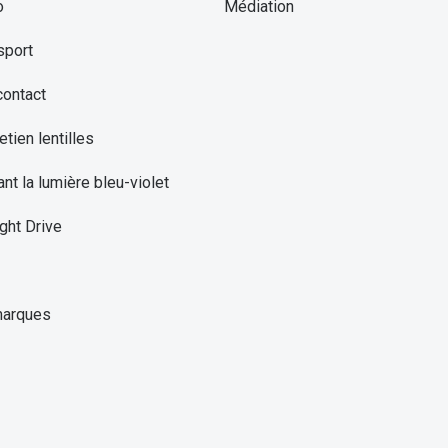
o
Médiation
sport
contact
etien lentilles
ant la lumière bleu-violet
ght Drive
marques