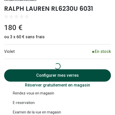
Lunettes 
RALPH LAUREN RL6230U 6031
Lunettes 
Lunettes
180 €
Lunettes a
ou 3 x 60 € sans frais
Lunettes d
Violet
En stock
Lunettes d
Formes
Lunettes 
Configurer mes verres
Réserver gratuitement en magasin
Lunettes 
Rendez-vous en magasin
Lunettes 
E-reservation
Lunettes 
Examen de la vue en magasin