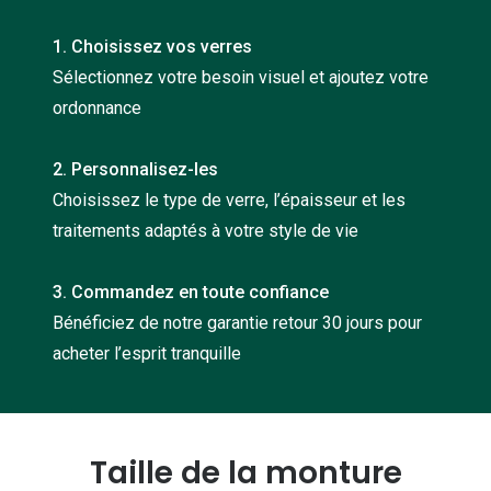
Nos con
1. Choisissez vos verres
Comprend
Sélectionnez votre besoin visuel et ajoutez votre
ordonnance
Comment c
Comment e
2. Personnalisez-les
La santé v
Choisissez le type de verre, l’épaisseur et les
traitements adaptés à votre style de vie
Tous nos 
3. Commandez en toute confiance
Nos acc
Bénéficiez de notre garantie retour 30 jours pour
Accessoir
acheter l’esprit tranquille
Accessoir
Tous nos 
Taille de la monture