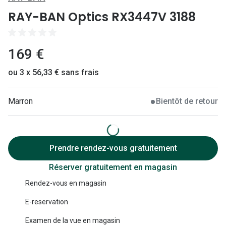
Lunettes 
RAY-BAN Optics RX3447V 3188
Lunettes 
Lunettes
169 €
Lunettes a
ou 3 x 56,33 € sans frais
Lunettes d
Marron
Bientôt de retour
Lunettes d
Formes
Lunettes 
Prendre rendez-vous gratuitement
Réserver gratuitement en magasin
Lunettes 
Rendez-vous en magasin
Lunettes 
E-reservation
Lunettes 
Examen de la vue en magasin