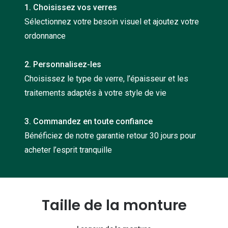
1. Choisissez vos verres
Nos con
Sélectionnez votre besoin visuel et ajoutez votre
Comprend
ordonnance
Comment c
2. Personnalisez-les
Comment e
Choisissez le type de verre, l’épaisseur et les
La santé v
traitements adaptés à votre style de vie
Tous nos 
3. Commandez en toute confiance
Bénéficiez de notre garantie retour 30 jours pour
Nos acc
acheter l’esprit tranquille
Accessoir
Accessoir
Tous nos 
Taille de la monture