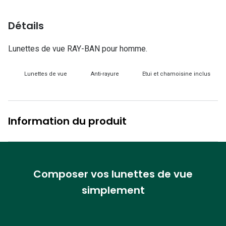
Lunettes d
Détails
Marque
Ray-Ban
Lunettes de vue RAY-BAN pour homme.
Tory burch
Lunettes de vue
Anti-rayure
Etui et chamoisine inclus
Coach
Unofficial
Information du produit
DbyD
Armani Ex
Polo Ralp
Composer vos lunettes de vue
simplement
Michael k
Toutes le