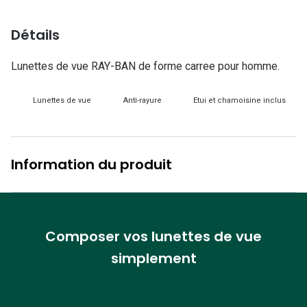
Lunettes d
Détails
Marque
Ray-Ban
Lunettes de vue RAY-BAN de forme carree pour homme.
Tory burch
Lunettes de vue
Anti-rayure
Etui et chamoisine inclus
Coach
Unofficial
Information du produit
DbyD
Armani Ex
Polo Ralp
Composer vos lunettes de vue
simplement
Michael k
Toutes le