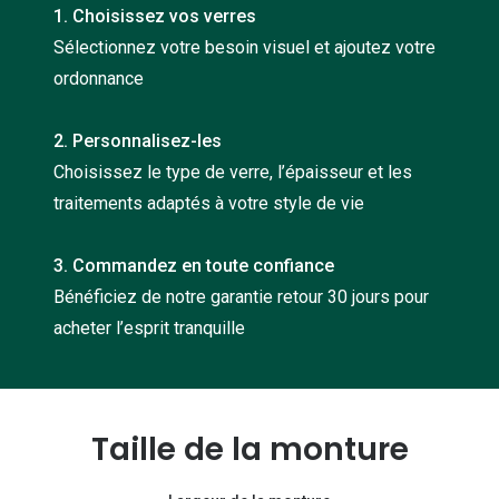
1. Choisissez vos verres
Nos con
Sélectionnez votre besoin visuel et ajoutez votre
Comprend
ordonnance
Comment c
2. Personnalisez-les
Comment e
Choisissez le type de verre, l’épaisseur et les
La santé v
traitements adaptés à votre style de vie
Tous nos 
3. Commandez en toute confiance
Bénéficiez de notre garantie retour 30 jours pour
Nos acc
acheter l’esprit tranquille
Accessoir
Accessoir
Tous nos 
Taille de la monture