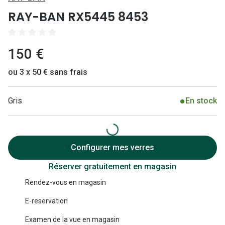
Lunettes 
RAY-BAN RX5445 8453
Lunettes 
Lunettes
150 €
Lunettes a
ou 3 x 50 € sans frais
Lunettes d
Gris
En stock
Lunettes d
Formes
Lunettes 
Configurer mes verres
Réserver gratuitement en magasin
Lunettes 
Rendez-vous en magasin
Lunettes 
E-reservation
Lunettes 
Examen de la vue en magasin