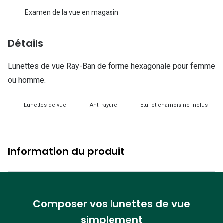
Lunettes d
Examen de la vue en magasin
Marque
Détails
Ray-Ban
Lunettes de vue Ray-Ban de forme hexagonale pour femme
Tory burch
ou homme.
Coach
Lunettes de vue
Anti-rayure
Etui et chamoisine inclus
Unofficial
DbyD
Armani Ex
Information du produit
Polo Ralp
Michael k
Composer vos lunettes de vue
Toutes le
simplement