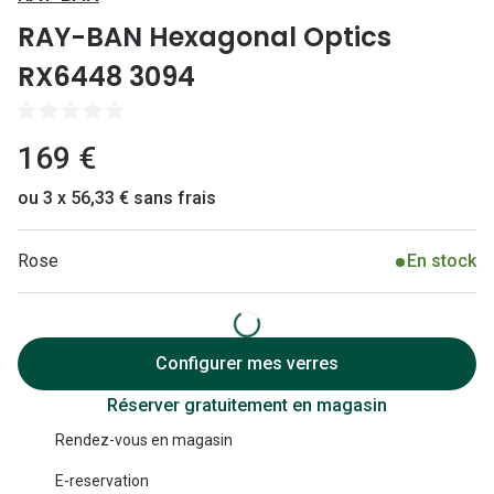
Lunettes 
RAY-BAN Hexagonal Optics
Lunettes 
RX6448 3094
Lunettes
Lunettes a
169 €
Lunettes d
ou 3 x 56,33 € sans frais
Lunettes d
Rose
En stock
Formes
Lunettes 
Configurer mes verres
Lunettes 
Réserver gratuitement en magasin
Lunettes 
Rendez-vous en magasin
Lunettes 
E-reservation