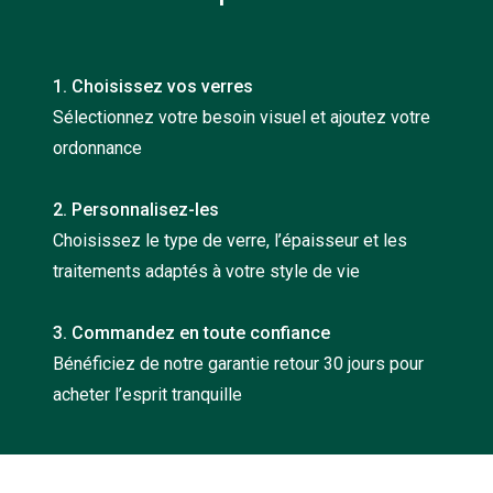
Nos con
Comprend
1. Choisissez vos verres
Comment c
Sélectionnez votre besoin visuel et ajoutez votre
ordonnance
Comment e
La santé v
2. Personnalisez-les
Choisissez le type de verre, l’épaisseur et les
Tous nos 
traitements adaptés à votre style de vie
Nos acc
3. Commandez en toute confiance
Accessoir
Bénéficiez de notre garantie retour 30 jours pour
Accessoir
acheter l’esprit tranquille
Tous nos 