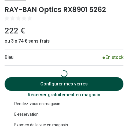
Lunettes 
RAY-BAN Optics RX8901 5262
Lunettes 
Lunettes
222 €
Lunettes a
ou 3 x 74 € sans frais
Lunettes d
Bleu
En stock
Lunettes d
Formes
Lunettes 
Configurer mes verres
Réserver gratuitement en magasin
Lunettes 
Rendez-vous en magasin
Lunettes 
E-reservation
Lunettes 
Examen de la vue en magasin