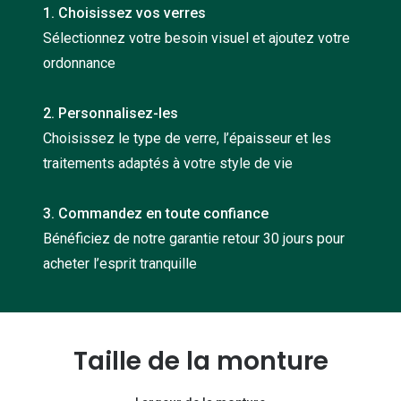
1. Choisissez vos verres
Nos con
Sélectionnez votre besoin visuel et ajoutez votre
Comprend
ordonnance
Comment c
2. Personnalisez-les
Comment e
Choisissez le type de verre, l’épaisseur et les
La santé v
traitements adaptés à votre style de vie
Tous nos 
3. Commandez en toute confiance
Bénéficiez de notre garantie retour 30 jours pour
Nos acc
acheter l’esprit tranquille
Accessoir
Accessoir
Tous nos 
Taille de la monture