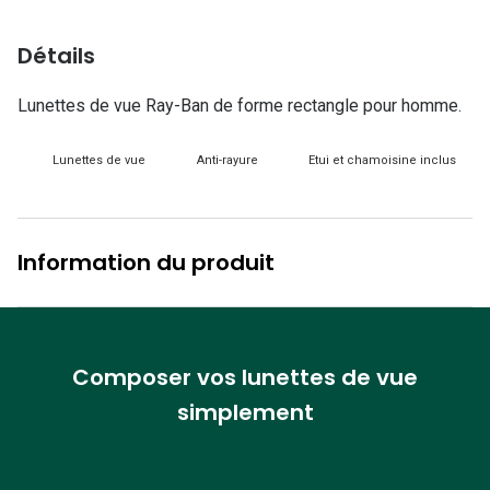
Lunettes d
Détails
Marque
Ray-Ban
Lunettes de vue Ray-Ban de forme rectangle pour homme.
Tory burch
Lunettes de vue
Anti-rayure
Etui et chamoisine inclus
Coach
Unofficial
Information du produit
DbyD
Armani Ex
Polo Ralp
Composer vos lunettes de vue
simplement
Michael k
Toutes le