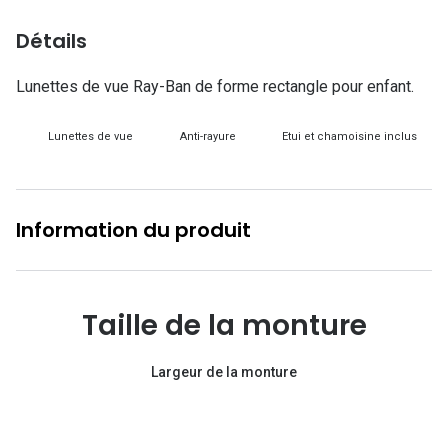
Lunettes d
Détails
Marque
Lunettes de vue Ray-Ban de forme rectangle pour enfant.
Ray-Ban
Tory burch
Lunettes de vue
Anti-rayure
Etui et chamoisine inclus
Coach
Unofficial
Information du produit
DbyD
Armani Ex
Taille de la monture
Polo Ralp
Largeur de la monture
Michael k
Toutes le