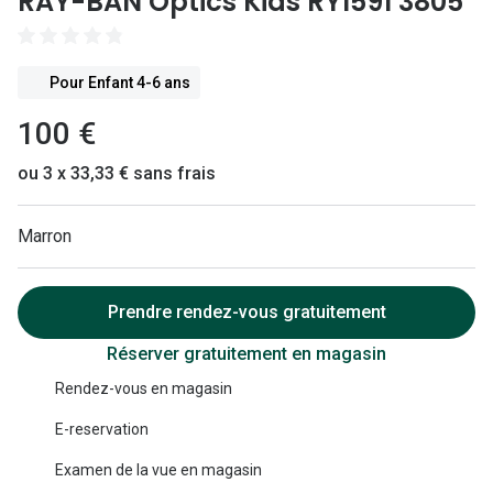
RAY-BAN Optics Kids RY1591 3805
Lunettes 
Lunettes 
Pour Enfant 4-6 ans
Lunettes
100 €
Lunettes a
ou 3 x 33,33 € sans frais
Lunettes d
Lunettes d
Marron
Formes
Prendre rendez-vous gratuitement
Lunettes 
Réserver gratuitement en magasin
Lunettes 
Rendez-vous en magasin
Lunettes 
E-reservation
Lunettes 
Examen de la vue en magasin