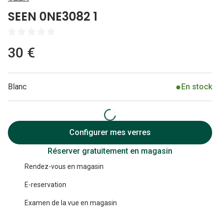
Lunettes 
SEEN 0NE3082 1
Lunettes 
Lunettes
30 €
Lunettes a
Lunettes d
Blanc
En stock
Lunettes d
Formes
Configurer mes verres
Lunettes 
Réserver gratuitement en magasin
Lunettes 
Rendez-vous en magasin
Lunettes 
E-reservation
Lunettes 
Examen de la vue en magasin