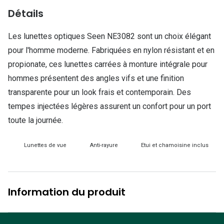
Lunettes d
Détails
Marque
Les lunettes optiques Seen NE3082 sont un choix élégant
Ray-Ban
pour l'homme moderne. Fabriquées en nylon résistant et en
propionate, ces lunettes carrées à monture intégrale pour
Tory burch
hommes présentent des angles vifs et une finition
Coach
transparente pour un look frais et contemporain. Des
tempes injectées légères assurent un confort pour un port
Unofficial
toute la journée.
DbyD
Lunettes de vue
Anti-rayure
Etui et chamoisine inclus
Armani Ex
Polo Ralp
Michael k
Information du produit
Toutes le