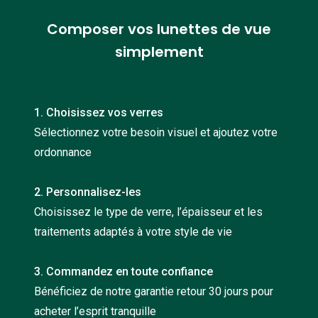
Nos con
Composer vos lunettes de vue
Comprend
simplement
Comment c
Comment e
1. Choisissez vos verres
La santé v
Sélectionnez votre besoin visuel et ajoutez votre
ordonnance
Tous nos 
Nos acc
2. Personnalisez-les
Choisissez le type de verre, l’épaisseur et les
Accessoir
traitements adaptés à votre style de vie
Accessoir
3. Commandez en toute confiance
Tous nos 
Bénéficiez de notre garantie retour 30 jours pour
acheter l’esprit tranquille