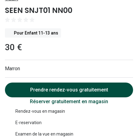
Lunettes 
SEEN SNJT01 NN00
Lunettes 
Lunettes
Pour Enfant 11-13 ans
Lunettes a
30 €
Lunettes d
Lunettes d
Marron
Formes
Prendre rendez-vous gratuitement
Lunettes 
Réserver gratuitement en magasin
Lunettes 
Rendez-vous en magasin
Lunettes 
E-reservation
Lunettes 
Examen de la vue en magasin