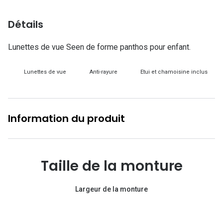
Lunettes d
Détails
Marque
Lunettes de vue Seen de forme panthos pour enfant.
Ray-Ban
Tory burch
Lunettes de vue
Anti-rayure
Etui et chamoisine inclus
Coach
Unofficial
Information du produit
DbyD
Armani Ex
Taille de la monture
Polo Ralp
Michael k
Largeur de la monture
Toutes le