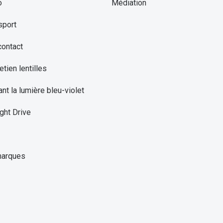
o
Médiation
sport
contact
etien lentilles
ant la lumière bleu-violet
ght Drive
marques