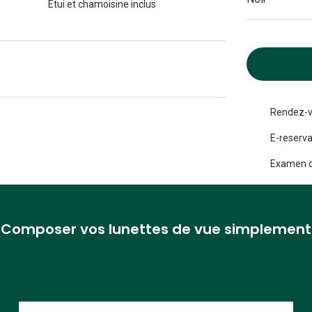
Etui et chamoisine inclus
Michael kors
Toutes les marques
panthos
Entretenir mes lentilles
Toutes les marques
ilotes
Rendez-v
E-reserva
Examen d
Composer vos lunettes de vue simplement