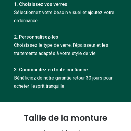
1. Choisissez vos verres
Nos con
Sélectionnez votre besoin visuel et ajoutez votre
Comprend
ordonnance
Comment c
2. Personnalisez-les
Comment e
Choisissez le type de verre, l’épaisseur et les
La santé v
traitements adaptés à votre style de vie
Tous nos 
3. Commandez en toute confiance
Bénéficiez de notre garantie retour 30 jours pour
Nos acc
acheter l’esprit tranquille
Accessoir
Accessoir
Tous nos 
Taille de la monture