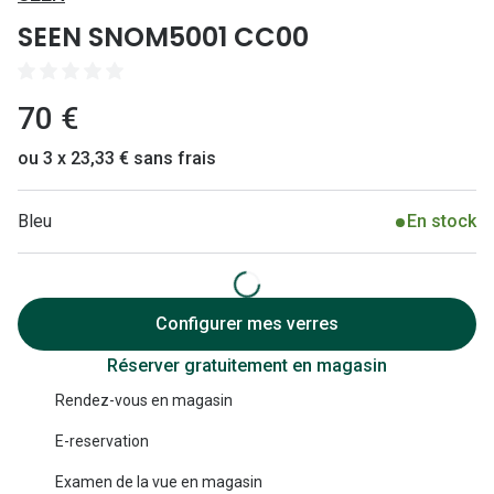
Lunettes 
SEEN SNOM5001 CC00
Lunettes 
Lunettes
70 €
Lunettes a
ou 3 x 23,33 € sans frais
Lunettes d
Bleu
En stock
Lunettes d
Formes
Lunettes 
Configurer mes verres
Réserver gratuitement en magasin
Lunettes 
Rendez-vous en magasin
Lunettes 
E-reservation
Lunettes 
Examen de la vue en magasin