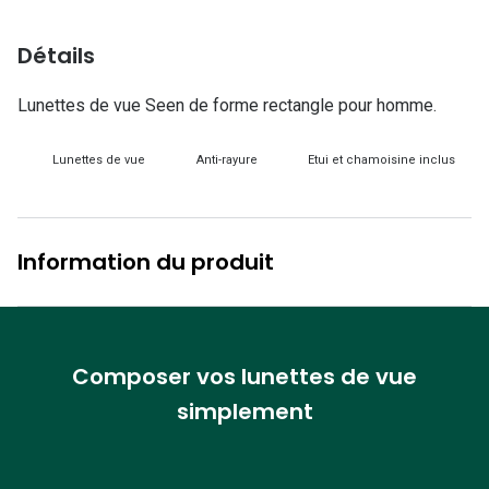
Lunettes d
Détails
Marque
Ray-Ban
Lunettes de vue Seen de forme rectangle pour homme.
Tory burch
Lunettes de vue
Anti-rayure
Etui et chamoisine inclus
Coach
Unofficial
Information du produit
DbyD
Armani Ex
Polo Ralp
Composer vos lunettes de vue
simplement
Michael k
Toutes le