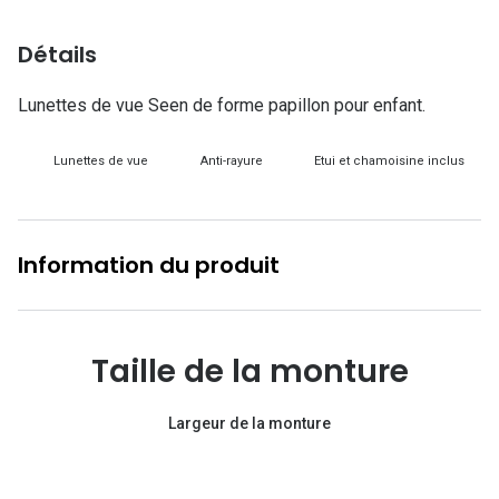
Lunettes d
Détails
Marque
Lunettes de vue Seen de forme papillon pour enfant.
Ray-Ban
Tory burch
Lunettes de vue
Anti-rayure
Etui et chamoisine inclus
Coach
Unofficial
Information du produit
DbyD
Armani Ex
Taille de la monture
Polo Ralp
Michael k
Largeur de la monture
Toutes le