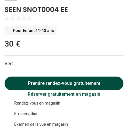
Lunettes 
SEEN SNOT0004 EE
Lunettes 
Lunettes
Pour Enfant 11-13 ans
Lunettes a
30 €
Lunettes d
Lunettes d
Vert
Formes
Prendre rendez-vous gratuitement
Lunettes 
Réserver gratuitement en magasin
Lunettes 
Rendez-vous en magasin
Lunettes 
E-reservation
Lunettes 
Examen de la vue en magasin