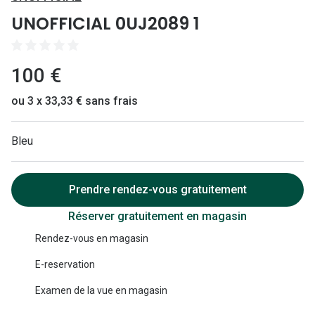
Lunettes 
UNOFFICIAL 0UJ2089 1
Lunettes 
Lunettes
100 €
Lunettes a
ou 3 x 33,33 € sans frais
Lunettes d
Bleu
Lunettes d
Formes
Prendre rendez-vous gratuitement
Lunettes 
Réserver gratuitement en magasin
Lunettes 
Rendez-vous en magasin
Lunettes 
E-reservation
Lunettes 
Examen de la vue en magasin