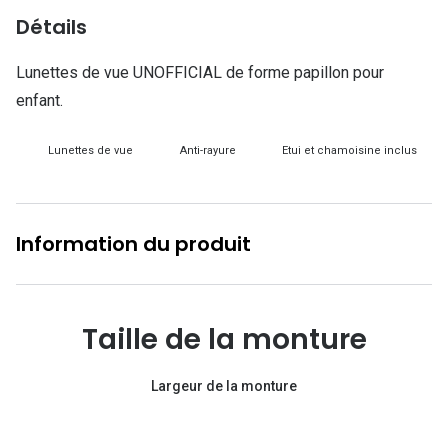
Lunettes d
Détails
Marque
Lunettes de vue UNOFFICIAL de forme papillon pour
Ray-Ban
enfant.
Tory burch
Lunettes de vue
Anti-rayure
Etui et chamoisine inclus
Coach
Unofficial
Information du produit
DbyD
Armani Ex
Taille de la monture
Polo Ralp
Michael k
Largeur de la monture
Toutes le