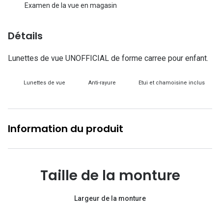
Lunettes d
Examen de la vue en magasin
Marque
Détails
Ray-Ban
Lunettes de vue UNOFFICIAL de forme carree pour enfant.
Tory burch
Lunettes de vue
Anti-rayure
Etui et chamoisine inclus
Coach
Unofficial
DbyD
Information du produit
Armani Ex
Polo Ralp
Taille de la monture
Michael k
Largeur de la monture
Toutes le