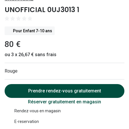
Lunettes 
UNOFFICIAL 0UJ3013 1
Lunettes 
Lunettes
Pour Enfant 7-10 ans
Lunettes a
80 €
Lunettes d
ou 3 x 26,67 € sans frais
Lunettes d
Rouge
Formes
Lunettes 
Prendre rendez-vous gratuitement
Lunettes 
Réserver gratuitement en magasin
Lunettes 
Rendez-vous en magasin
Lunettes 
E-reservation