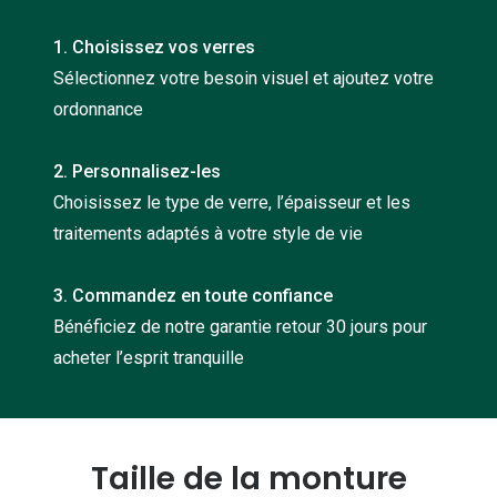
Nos con
1. Choisissez vos verres
Comprend
Sélectionnez votre besoin visuel et ajoutez votre
ordonnance
Comment c
Comment e
2. Personnalisez-les
La santé v
Choisissez le type de verre, l’épaisseur et les
traitements adaptés à votre style de vie
Tous nos 
3. Commandez en toute confiance
Nos acc
Bénéficiez de notre garantie retour 30 jours pour
Accessoir
acheter l’esprit tranquille
Accessoir
Tous nos 
Taille de la monture