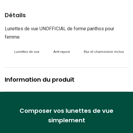
Lunettes d
Détails
Marque
Ray-Ban
Lunettes de vue UNOFFICIAL de forme panthos pour
femme.
Tory burch
Coach
Lunettes de vue
Anti-rayure
Etui et chamoisine inclus
Unofficial
DbyD
Information du produit
Armani Ex
Polo Ralp
Composer vos lunettes de vue
Michael k
simplement
Toutes le