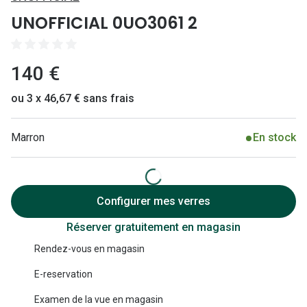
Lunettes 
UNOFFICIAL 0UO3061 2
Lunettes 
Lunettes
140 €
Lunettes a
ou 3 x 46,67 € sans frais
Lunettes d
Marron
En stock
Lunettes d
Formes
Lunettes 
Configurer mes verres
Réserver gratuitement en magasin
Lunettes 
Rendez-vous en magasin
Lunettes 
E-reservation
Lunettes 
Examen de la vue en magasin