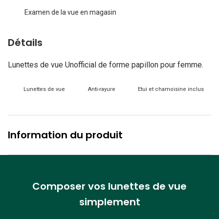
Lunettes d
Examen de la vue en magasin
Marque
Détails
Ray-Ban
Lunettes de vue Unofficial de forme papillon pour femme.
Tory burch
Coach
Lunettes de vue
Anti-rayure
Etui et chamoisine inclus
Unofficial
DbyD
Information du produit
Armani Ex
Polo Ralp
Michael k
Composer vos lunettes de vue
simplement
Toutes le