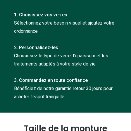
Nos con
1. Choisissez vos verres
Comprend
Sélectionnez votre besoin visuel et ajoutez votre
Comment c
ordonnance
Comment e
2. Personnalisez-les
La santé v
Choisissez le type de verre, l’épaisseur et les
traitements adaptés à votre style de vie
Tous nos 
Nos acc
3. Commandez en toute confiance
Bénéficiez de notre garantie retour 30 jours pour
Accessoir
acheter l’esprit tranquille
Accessoir
Tous nos 
Taille de la monture