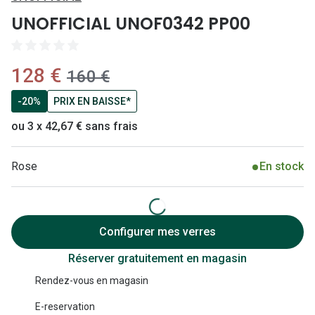
Lunettes 
UNOFFICIAL UNOF0342 PP00
Lunettes 
Lunettes
maintenant:
128 €
ancien prix:
160 €
Lunettes a
-20%
PRIX EN BAISSE*
Lunettes d
ou 3 x 42,67 € sans frais
Lunettes d
Rose
En stock
Formes
Lunettes 
Configurer mes verres
Lunettes 
Réserver gratuitement en magasin
Lunettes 
Rendez-vous en magasin
Lunettes 
E-reservation