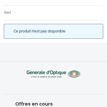
Lunettes 
Lunettes 
Vert
Lunettes
Lunettes a
Ce produit n'est pas disponible
Lunettes d
Lunettes d
Formes
Lunettes 
Lunettes 
Lunettes 
Lunettes 
Offres en cours