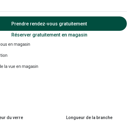
Accessoires audition
Tous nos accessoires
Prendre rendez-vous gratuitement
Réserver gratuitement en magasin
ous en magasin
tion
e la vue en magasin
eur du verre
Longueur de la branche