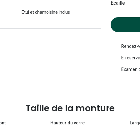
Ecaille
Michael kors
Toutes les marques
panthos
Entretenir mes lentilles
Etui et chamoisine inclus
Toutes les marques
ilotes
Rendez-v
E-reserva
Examen d
Taille de la monture
ont
Hauteur du verre
Larg