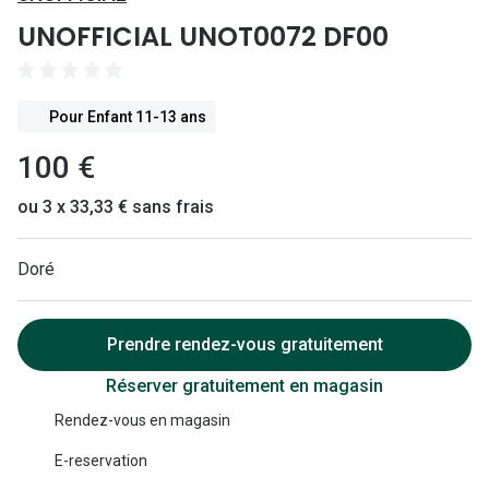
Lunettes 
UNOFFICIAL UNOT0072 DF00
Lunettes 
Lunettes
Pour Enfant 11-13 ans
Lunettes a
100 €
Lunettes d
ou 3 x 33,33 € sans frais
Lunettes d
Doré
Formes
Lunettes 
Prendre rendez-vous gratuitement
Lunettes 
Réserver gratuitement en magasin
Lunettes 
Rendez-vous en magasin
Lunettes 
E-reservation