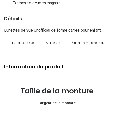
Lunettes d
Examen de la vue en magasin
Marque
Détails
Ray-Ban
Lunettes de vue Unofficial de forme carrée pour enfant.
Tory burch
Lunettes de vue
Anti-rayure
Etui et chamoisine inclus
Coach
Unofficial
DbyD
Information du produit
Armani Ex
Polo Ralp
Taille de la monture
Michael k
Largeur de la monture
Toutes le