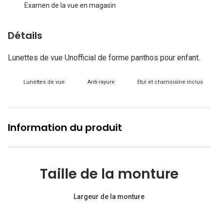
Lunettes d
Examen de la vue en magasin
Marque
Détails
Ray-Ban
Lunettes de vue Unofficial de forme panthos pour enfant.
Tory burch
Lunettes de vue
Anti-rayure
Etui et chamoisine inclus
Coach
Unofficial
DbyD
Information du produit
Armani Ex
Polo Ralp
Taille de la monture
Michael k
Largeur de la monture
Toutes le