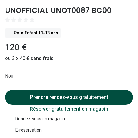
Lunettes 
UNOFFICIAL UNOT0087 BC00
Lunettes 
Lunettes
Pour Enfant 11-13 ans
Lunettes a
120 €
Lunettes d
ou 3 x 40 € sans frais
Lunettes d
Noir
Formes
Lunettes 
Prendre rendez-vous gratuitement
Lunettes 
Réserver gratuitement en magasin
Lunettes 
Rendez-vous en magasin
Lunettes 
E-reservation