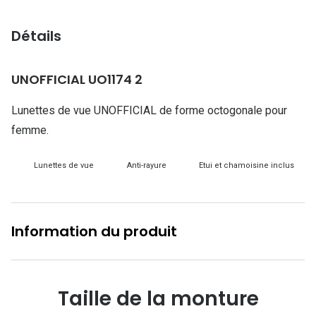
Lunettes d
Détails
Marque
Ray-Ban
UNOFFICIAL UO1174 2
Tory burch
Lunettes de vue UNOFFICIAL de forme octogonale pour
Coach
femme.
Unofficial
Lunettes de vue
Anti-rayure
Etui et chamoisine inclus
DbyD
Armani Ex
Information du produit
Polo Ralp
Michael k
Taille de la monture
Toutes le