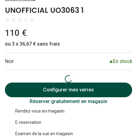
Lunettes 
UNOFFICIAL UO3063 1
Lunettes 
Lunettes
110 €
Lunettes a
ou 3 x 36,67 € sans frais
Lunettes d
Noir
En stock
Lunettes d
Formes
Lunettes 
Configurer mes verres
Réserver gratuitement en magasin
Lunettes 
Rendez-vous en magasin
Lunettes 
E-reservation
Lunettes 
Examen de la vue en magasin