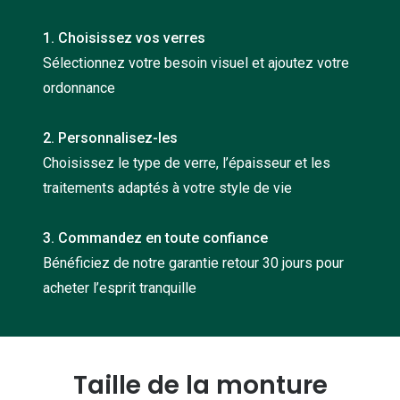
Nos con
1. Choisissez vos verres
Comprend
Sélectionnez votre besoin visuel et ajoutez votre
ordonnance
Comment c
Comment e
2. Personnalisez-les
La santé v
Choisissez le type de verre, l’épaisseur et les
traitements adaptés à votre style de vie
Tous nos 
3. Commandez en toute confiance
Nos acc
Bénéficiez de notre garantie retour 30 jours pour
Accessoir
acheter l’esprit tranquille
Accessoir
Tous nos 
Taille de la monture