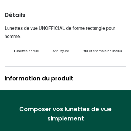
Lunettes d
Détails
Marque
Ray-Ban
Lunettes de vue UNOFFICIAL de forme rectangle pour
homme.
Tory burch
Coach
Lunettes de vue
Anti-rayure
Etui et chamoisine inclus
Unofficial
DbyD
Information du produit
Armani Ex
Polo Ralp
Composer vos lunettes de vue
Michael k
simplement
Toutes le